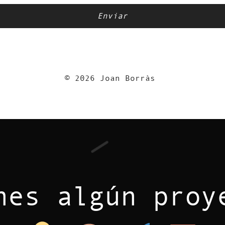
© 2026 Joan Borràs
nes algún proy